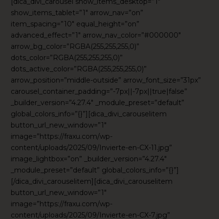
[dica_divi_carousel show_items_desktop=”1″
show_items_tablet=”1″ arrow_nav=”on”
item_spacing=”10″ equal_height=”on”
advanced_effect=”1″ arrow_nav_color=”#000000″
arrow_bg_color=”RGBA(255,255,255,0)”
dots_color=”RGBA(255,255,255,0)”
dots_active_color=”RGBA(255,255,255,0)”
arrow_position=”middle-outside” arrow_font_size=”31px”
carousel_container_padding=”-7px||-7px||true|false”
_builder_version=”4.27.4″ _module_preset=”default”
global_colors_info=”{}”][dica_divi_carouselitem
button_url_new_window=”1″
image=”https://fraxu.com/wp-
content/uploads/2025/09/Invierte-en-CX-11.jpg”
image_lightbox=”on” _builder_version=”4.27.4″
_module_preset=”default” global_colors_info=”{}”]
[/dica_divi_carouselitem][dica_divi_carouselitem
button_url_new_window=”1″
image=”https://fraxu.com/wp-
content/uploads/2025/09/Invierte-en-CX-7.jpg”