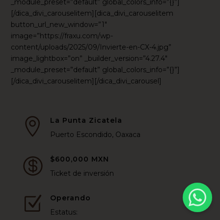
_module_preset=”default” global_colors_info=”{}”]
[/dica_divi_carouselitem][dica_divi_carouselitem
button_url_new_window=”1″
image=”https://fraxu.com/wp-
content/uploads/2025/09/Invierte-en-CX-4.jpg”
image_lightbox=”on” _builder_version=”4.27.4″
_module_preset=”default” global_colors_info=”{}”]
[/dica_divi_carouselitem][/dica_divi_carousel]
La Punta Zicatela

Puerto Escondido, Oaxaca
$600,000 MXN

Ticket de inversión
Operando
Z
Estatus: