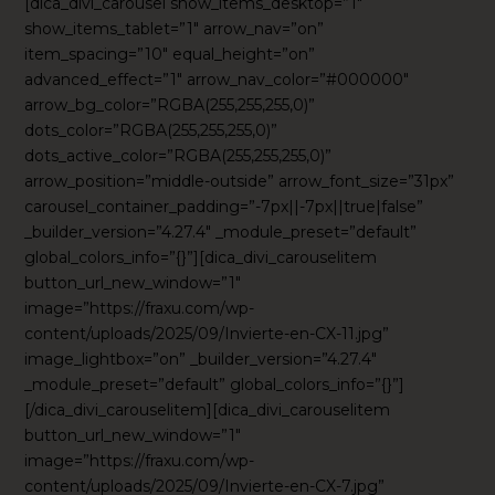
[dica_divi_carousel show_items_desktop=”1″
show_items_tablet=”1″ arrow_nav=”on”
item_spacing=”10″ equal_height=”on”
advanced_effect=”1″ arrow_nav_color=”#000000″
arrow_bg_color=”RGBA(255,255,255,0)”
dots_color=”RGBA(255,255,255,0)”
dots_active_color=”RGBA(255,255,255,0)”
arrow_position=”middle-outside” arrow_font_size=”31px”
carousel_container_padding=”-7px||-7px||true|false”
_builder_version=”4.27.4″ _module_preset=”default”
global_colors_info=”{}”][dica_divi_carouselitem
button_url_new_window=”1″
image=”https://fraxu.com/wp-
content/uploads/2025/09/Invierte-en-CX-11.jpg”
image_lightbox=”on” _builder_version=”4.27.4″
_module_preset=”default” global_colors_info=”{}”]
[/dica_divi_carouselitem][dica_divi_carouselitem
button_url_new_window=”1″
image=”https://fraxu.com/wp-
content/uploads/2025/09/Invierte-en-CX-7.jpg”