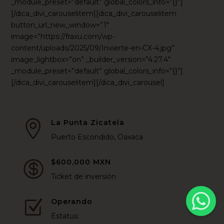
_module_preset=”default” global_colors_info=”{}”]
[/dica_divi_carouselitem][dica_divi_carouselitem
button_url_new_window=”1″
image=”https://fraxu.com/wp-
content/uploads/2025/09/Invierte-en-CX-4.jpg”
image_lightbox=”on” _builder_version=”4.27.4″
_module_preset=”default” global_colors_info=”{}”]
[/dica_divi_carouselitem][/dica_divi_carousel]
La Punta Zicatela

Puerto Escondido, Oaxaca
$600,000 MXN

Ticket de inversión
Operando
Z
Estatus: