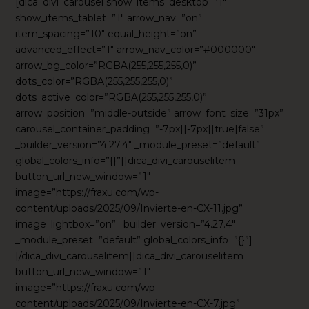
[dica_divi_carousel show_items_desktop=”1″
show_items_tablet=”1″ arrow_nav=”on”
item_spacing=”10″ equal_height=”on”
advanced_effect=”1″ arrow_nav_color=”#000000″
arrow_bg_color=”RGBA(255,255,255,0)”
dots_color=”RGBA(255,255,255,0)”
dots_active_color=”RGBA(255,255,255,0)”
arrow_position=”middle-outside” arrow_font_size=”31px”
carousel_container_padding=”-7px||-7px||true|false”
_builder_version=”4.27.4″ _module_preset=”default”
global_colors_info=”{}”][dica_divi_carouselitem
button_url_new_window=”1″
image=”https://fraxu.com/wp-
content/uploads/2025/09/Invierte-en-CX-11.jpg”
image_lightbox=”on” _builder_version=”4.27.4″
_module_preset=”default” global_colors_info=”{}”]
[/dica_divi_carouselitem][dica_divi_carouselitem
button_url_new_window=”1″
image=”https://fraxu.com/wp-
content/uploads/2025/09/Invierte-en-CX-7.jpg”