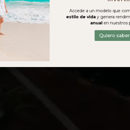
Accede a un modelo que com
estilo de vida
y genera rendim
anual
en nuestros 
Quiero sabe