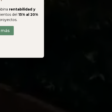
bina
rentabilidad y
ientos del
15% al 20%
proyectos.
r más