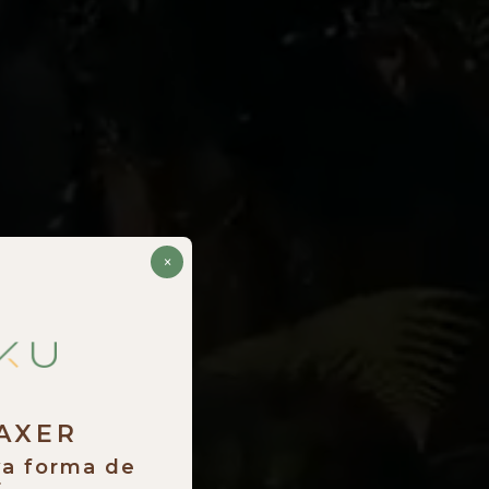
×
RAXER
va forma de
.