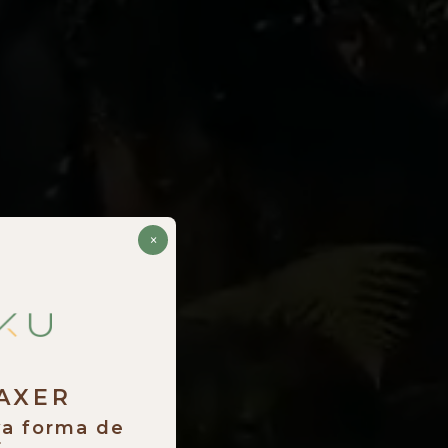
×
RAXER
va forma de
.