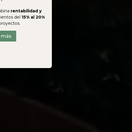
bina
rentabilidad y
ientos del
15% al 20%
proyectos.
r más