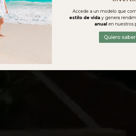
Accede a un modelo que com
estilo de vida
y genera rendim
anual
en nuestros 
Quiero sabe