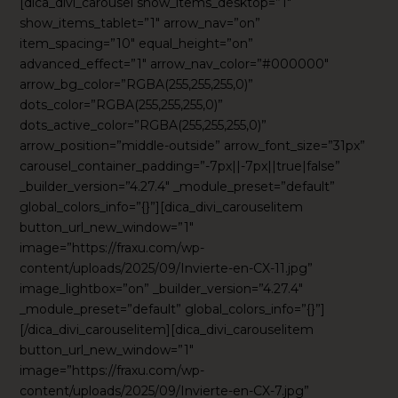
[dica_divi_carousel show_items_desktop=”1″
show_items_tablet=”1″ arrow_nav=”on”
item_spacing=”10″ equal_height=”on”
advanced_effect=”1″ arrow_nav_color=”#000000″
arrow_bg_color=”RGBA(255,255,255,0)”
dots_color=”RGBA(255,255,255,0)”
dots_active_color=”RGBA(255,255,255,0)”
arrow_position=”middle-outside” arrow_font_size=”31px”
carousel_container_padding=”-7px||-7px||true|false”
_builder_version=”4.27.4″ _module_preset=”default”
global_colors_info=”{}”][dica_divi_carouselitem
button_url_new_window=”1″
image=”https://fraxu.com/wp-
content/uploads/2025/09/Invierte-en-CX-11.jpg”
image_lightbox=”on” _builder_version=”4.27.4″
_module_preset=”default” global_colors_info=”{}”]
[/dica_divi_carouselitem][dica_divi_carouselitem
button_url_new_window=”1″
image=”https://fraxu.com/wp-
content/uploads/2025/09/Invierte-en-CX-7.jpg”