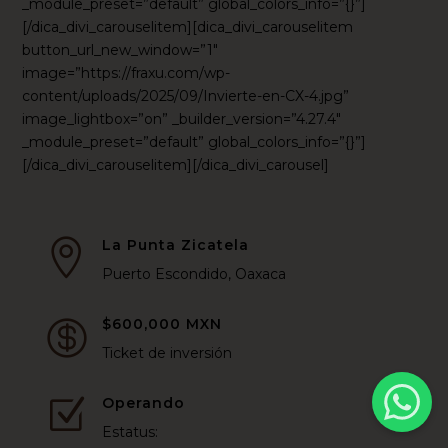
_module_preset=”default” global_colors_info=”{}”]
[/dica_divi_carouselitem][dica_divi_carouselitem
button_url_new_window=”1″
image=”https://fraxu.com/wp-
content/uploads/2025/09/Invierte-en-CX-4.jpg”
image_lightbox=”on” _builder_version=”4.27.4″
_module_preset=”default” global_colors_info=”{}”]
[/dica_divi_carouselitem][/dica_divi_carousel]
La Punta Zicatela

Puerto Escondido, Oaxaca
$600,000 MXN

Ticket de inversión
Operando
Z
Estatus: