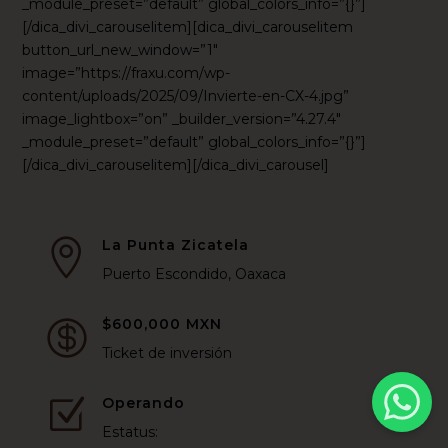
_module_preset=”default” global_colors_info=”{}”]
[/dica_divi_carouselitem][dica_divi_carouselitem
button_url_new_window=”1″
image=”https://fraxu.com/wp-
content/uploads/2025/09/Invierte-en-CX-4.jpg”
image_lightbox=”on” _builder_version=”4.27.4″
_module_preset=”default” global_colors_info=”{}”]
[/dica_divi_carouselitem][/dica_divi_carousel]
La Punta Zicatela

Puerto Escondido, Oaxaca
$600,000 MXN

Ticket de inversión
Operando
Z
Estatus: