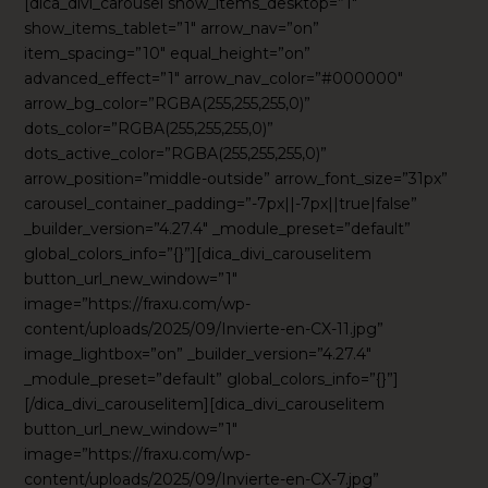
[dica_divi_carousel show_items_desktop=”1″
show_items_tablet=”1″ arrow_nav=”on”
item_spacing=”10″ equal_height=”on”
advanced_effect=”1″ arrow_nav_color=”#000000″
arrow_bg_color=”RGBA(255,255,255,0)”
dots_color=”RGBA(255,255,255,0)”
dots_active_color=”RGBA(255,255,255,0)”
arrow_position=”middle-outside” arrow_font_size=”31px”
carousel_container_padding=”-7px||-7px||true|false”
_builder_version=”4.27.4″ _module_preset=”default”
global_colors_info=”{}”][dica_divi_carouselitem
button_url_new_window=”1″
image=”https://fraxu.com/wp-
content/uploads/2025/09/Invierte-en-CX-11.jpg”
image_lightbox=”on” _builder_version=”4.27.4″
_module_preset=”default” global_colors_info=”{}”]
[/dica_divi_carouselitem][dica_divi_carouselitem
button_url_new_window=”1″
image=”https://fraxu.com/wp-
content/uploads/2025/09/Invierte-en-CX-7.jpg”