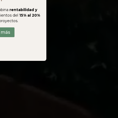
bina
rentabilidad y
ientos del
15% al 20%
proyectos.
r más