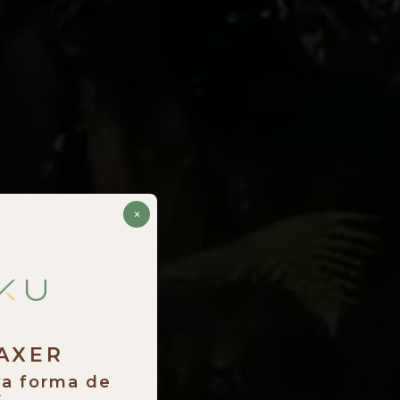
×
RAXER
va forma de
.