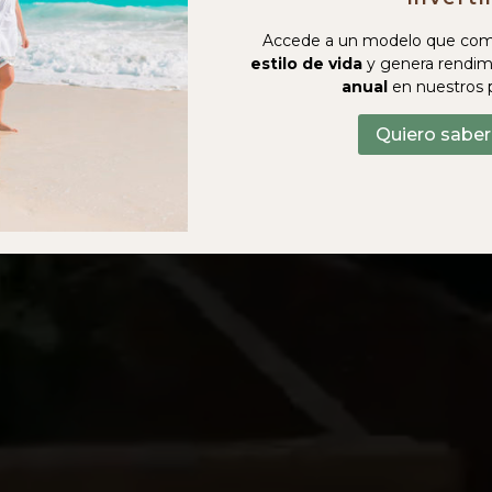
Accede a un modelo que com
estilo de vida
y genera rendim
anual
en nuestros 
Quiero sabe