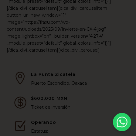
_module_preset=”default” global_colors_info=”{}”]
[/dica_divi_carouselitem][dica_divi_carouselitem
button_url_new_window=”1″
image=”https://fraxu.com/wp-
content/uploads/2025/09/Invierte-en-CX-4.jpg”
image_lightbox=”on” _builder_version=”4.27.4″
_module_preset=”default” global_colors_info=”{}”]
[/dica_divi_carouselitem][/dica_divi_carousel]
La Punta Zicatela

Puerto Escondido, Oaxaca
$600,000 MXN

Ticket de inversión
Operando
Z
Estatus: