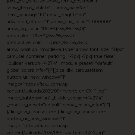
[dica_divi_carousel show_items_desktop=”1″
show_items_tablet=”1″ arrow_nav=”on”
item_spacing=”10″ equal_height=”on”
advanced_effect=”1″ arrow_nav_color=”#000000″
arrow_bg_color=”RGBA(255,255,255,0)”
dots_color=”RGBA(255,255,255,0)”
dots_active_color=”RGBA(255,255,255,0)”
arrow_position=”middle-outside” arrow_font_size=”31px”
carousel_container_padding=”-7px||-7px||true|false”
_builder_version=”4.27.4″ _module_preset=”default”
global_colors_info=”{}”][dica_divi_carouselitem
button_url_new_window=”1″
image=”https://fraxu.com/wp-
content/uploads/2025/09/Invierte-en-CX-11.jpg”
image_lightbox=”on” _builder_version=”4.27.4″
_module_preset=”default” global_colors_info=”{}”]
[/dica_divi_carouselitem][dica_divi_carouselitem
button_url_new_window=”1″
image=”https://fraxu.com/wp-
content/uploads/2025/09/Invierte-en-CX-7.jpg”