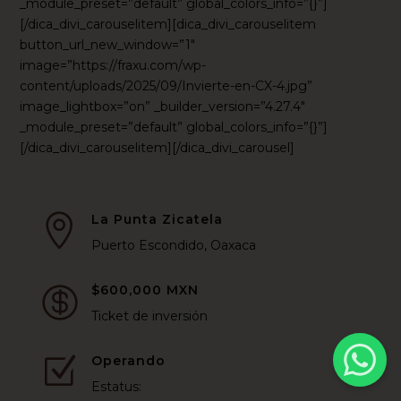
_module_preset=”default” global_colors_info=”{}”]
[/dica_divi_carouselitem][dica_divi_carouselitem
button_url_new_window=”1″
image=”https://fraxu.com/wp-
content/uploads/2025/09/Invierte-en-CX-4.jpg”
image_lightbox=”on” _builder_version=”4.27.4″
_module_preset=”default” global_colors_info=”{}”]
[/dica_divi_carouselitem][/dica_divi_carousel]
La Punta Zicatela

Puerto Escondido, Oaxaca
$600,000 MXN

Ticket de inversión
Operando
Z
Estatus: