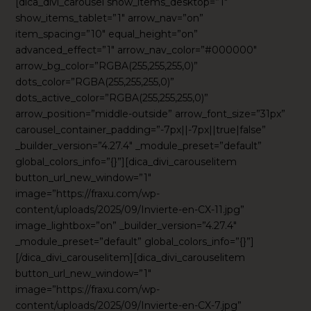
[dica_divi_carousel show_items_desktop=”1″
show_items_tablet=”1″ arrow_nav=”on”
item_spacing=”10″ equal_height=”on”
advanced_effect=”1″ arrow_nav_color=”#000000″
arrow_bg_color=”RGBA(255,255,255,0)”
dots_color=”RGBA(255,255,255,0)”
dots_active_color=”RGBA(255,255,255,0)”
arrow_position=”middle-outside” arrow_font_size=”31px”
carousel_container_padding=”-7px||-7px||true|false”
_builder_version=”4.27.4″ _module_preset=”default”
global_colors_info=”{}”][dica_divi_carouselitem
button_url_new_window=”1″
image=”https://fraxu.com/wp-
content/uploads/2025/09/Invierte-en-CX-11.jpg”
image_lightbox=”on” _builder_version=”4.27.4″
_module_preset=”default” global_colors_info=”{}”]
[/dica_divi_carouselitem][dica_divi_carouselitem
button_url_new_window=”1″
image=”https://fraxu.com/wp-
content/uploads/2025/09/Invierte-en-CX-7.jpg”