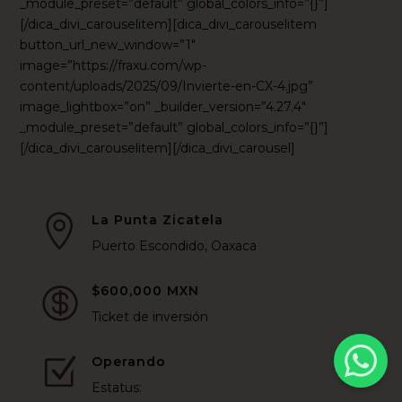
_module_preset=”default” global_colors_info=”{}”]
[/dica_divi_carouselitem][dica_divi_carouselitem
button_url_new_window=”1″
image=”https://fraxu.com/wp-
content/uploads/2025/09/Invierte-en-CX-4.jpg”
image_lightbox=”on” _builder_version=”4.27.4″
_module_preset=”default” global_colors_info=”{}”]
[/dica_divi_carouselitem][/dica_divi_carousel]
La Punta Zicatela

Puerto Escondido, Oaxaca
$600,000 MXN

Ticket de inversión
Operando
Z
Estatus: