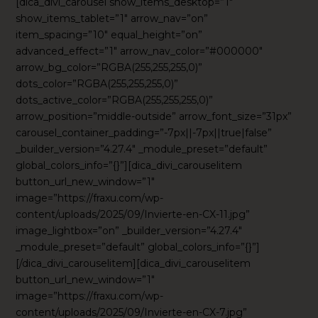
[dica_divi_carousel show_items_desktop=”1″
show_items_tablet=”1″ arrow_nav=”on”
item_spacing=”10″ equal_height=”on”
advanced_effect=”1″ arrow_nav_color=”#000000″
arrow_bg_color=”RGBA(255,255,255,0)”
dots_color=”RGBA(255,255,255,0)”
dots_active_color=”RGBA(255,255,255,0)”
arrow_position=”middle-outside” arrow_font_size=”31px”
carousel_container_padding=”-7px||-7px||true|false”
_builder_version=”4.27.4″ _module_preset=”default”
global_colors_info=”{}”][dica_divi_carouselitem
button_url_new_window=”1″
image=”https://fraxu.com/wp-
content/uploads/2025/09/Invierte-en-CX-11.jpg”
image_lightbox=”on” _builder_version=”4.27.4″
_module_preset=”default” global_colors_info=”{}”]
[/dica_divi_carouselitem][dica_divi_carouselitem
button_url_new_window=”1″
image=”https://fraxu.com/wp-
content/uploads/2025/09/Invierte-en-CX-7.jpg”