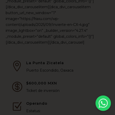
_module_preset=”default” global_colors_info=”{}”]
[/dica_divi_carouselitem][dica_divi_carouselitem
button_url_new_window=”1″
image=”https://fraxu.com/wp-
content/uploads/2025/09/Invierte-en-CX-4.jpg”
image_lightbox=”on” _builder_version=”4.27.4″
_module_preset=”default” global_colors_info=”{}”]
[/dica_divi_carouselitem][/dica_divi_carousel]
La Punta Zicatela

Puerto Escondido, Oaxaca
$600,000 MXN

Ticket de inversión
Operando
Z
Estatus: