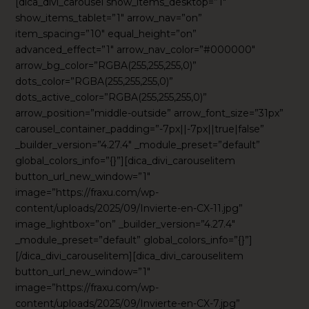
[dica_divi_carousel show_items_desktop=”1″
show_items_tablet=”1″ arrow_nav=”on”
item_spacing=”10″ equal_height=”on”
advanced_effect=”1″ arrow_nav_color=”#000000″
arrow_bg_color=”RGBA(255,255,255,0)”
dots_color=”RGBA(255,255,255,0)”
dots_active_color=”RGBA(255,255,255,0)”
arrow_position=”middle-outside” arrow_font_size=”31px”
carousel_container_padding=”-7px||-7px||true|false”
_builder_version=”4.27.4″ _module_preset=”default”
global_colors_info=”{}”][dica_divi_carouselitem
button_url_new_window=”1″
image=”https://fraxu.com/wp-
content/uploads/2025/09/Invierte-en-CX-11.jpg”
image_lightbox=”on” _builder_version=”4.27.4″
_module_preset=”default” global_colors_info=”{}”]
[/dica_divi_carouselitem][dica_divi_carouselitem
button_url_new_window=”1″
image=”https://fraxu.com/wp-
content/uploads/2025/09/Invierte-en-CX-7.jpg”