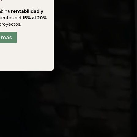
bina
rentabilidad y
ientos del
15% al 20%
proyectos.
r más