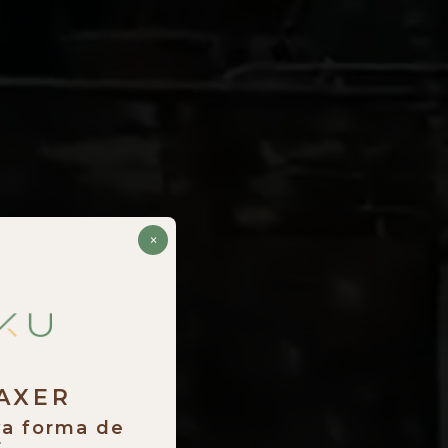
×
RAXER
va forma de
.