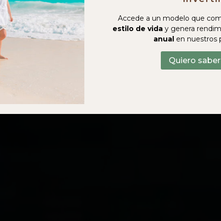
Accede a un modelo que com
estilo de vida
y genera rendim
anual
en nuestros 
Quiero sabe