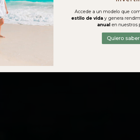
Accede a un modelo que com
estilo de vida
y genera rendim
anual
en nuestros 
Quiero sabe