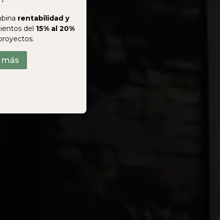
bina
rentabilidad y
ientos del
15% al 20%
proyectos.
r más