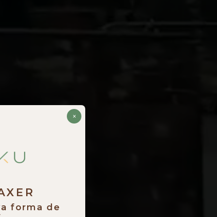
×
RAXER
va forma de
.