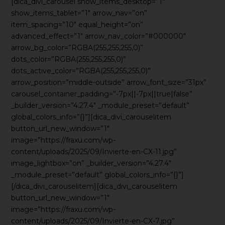
[dica_divi_carousel show_items_desktop=”1″
show_items_tablet=”1″ arrow_nav=”on”
item_spacing=”10″ equal_height=”on”
advanced_effect=”1″ arrow_nav_color=”#000000″
arrow_bg_color=”RGBA(255,255,255,0)”
dots_color=”RGBA(255,255,255,0)”
dots_active_color=”RGBA(255,255,255,0)”
arrow_position=”middle-outside” arrow_font_size=”31px”
carousel_container_padding=”-7px||-7px||true|false”
_builder_version=”4.27.4″ _module_preset=”default”
global_colors_info=”{}”][dica_divi_carouselitem
button_url_new_window=”1″
image=”https://fraxu.com/wp-
content/uploads/2025/09/Invierte-en-CX-11.jpg”
image_lightbox=”on” _builder_version=”4.27.4″
_module_preset=”default” global_colors_info=”{}”]
[/dica_divi_carouselitem][dica_divi_carouselitem
button_url_new_window=”1″
image=”https://fraxu.com/wp-
content/uploads/2025/09/Invierte-en-CX-7.jpg”