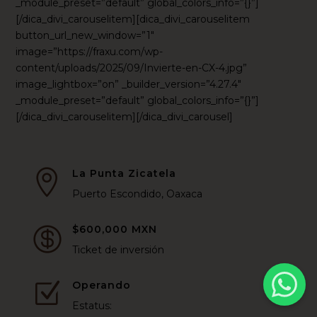
_module_preset=”default” global_colors_info=”{}”]
[/dica_divi_carouselitem][dica_divi_carouselitem
button_url_new_window=”1″
image=”https://fraxu.com/wp-
content/uploads/2025/09/Invierte-en-CX-4.jpg”
image_lightbox=”on” _builder_version=”4.27.4″
_module_preset=”default” global_colors_info=”{}”]
[/dica_divi_carouselitem][/dica_divi_carousel]
La Punta Zicatela

Puerto Escondido, Oaxaca
$600,000 MXN

Ticket de inversión
Operando
Z
Estatus: