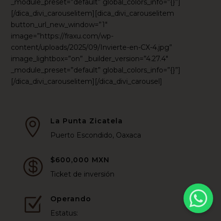
_module_preset=”default” global_colors_info=”{}”]
[/dica_divi_carouselitem][dica_divi_carouselitem
button_url_new_window=”1″
image=”https://fraxu.com/wp-
content/uploads/2025/09/Invierte-en-CX-4.jpg”
image_lightbox=”on” _builder_version=”4.27.4″
_module_preset=”default” global_colors_info=”{}”]
[/dica_divi_carouselitem][/dica_divi_carousel]
La Punta Zicatela

Puerto Escondido, Oaxaca
$600,000 MXN

Ticket de inversión
Operando
Z
Estatus: