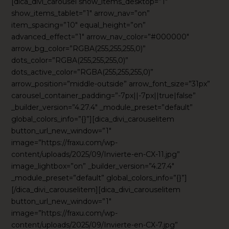
[dica_divi_carousel show_items_desktop=”1″
show_items_tablet=”1″ arrow_nav=”on”
item_spacing=”10″ equal_height=”on”
advanced_effect=”1″ arrow_nav_color=”#000000″
arrow_bg_color=”RGBA(255,255,255,0)”
dots_color=”RGBA(255,255,255,0)”
dots_active_color=”RGBA(255,255,255,0)”
arrow_position=”middle-outside” arrow_font_size=”31px”
carousel_container_padding=”-7px||-7px||true|false”
_builder_version=”4.27.4″ _module_preset=”default”
global_colors_info=”{}”][dica_divi_carouselitem
button_url_new_window=”1″
image=”https://fraxu.com/wp-
content/uploads/2025/09/Invierte-en-CX-11.jpg”
image_lightbox=”on” _builder_version=”4.27.4″
_module_preset=”default” global_colors_info=”{}”]
[/dica_divi_carouselitem][dica_divi_carouselitem
button_url_new_window=”1″
image=”https://fraxu.com/wp-
content/uploads/2025/09/Invierte-en-CX-7.jpg”