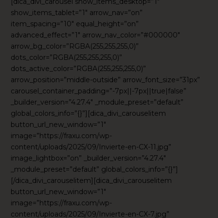
[dica_divi_carousel show_items_desktop=”1″
show_items_tablet=”1″ arrow_nav=”on”
item_spacing=”10″ equal_height=”on”
advanced_effect=”1″ arrow_nav_color=”#000000″
arrow_bg_color=”RGBA(255,255,255,0)”
dots_color=”RGBA(255,255,255,0)”
dots_active_color=”RGBA(255,255,255,0)”
arrow_position=”middle-outside” arrow_font_size=”31px”
carousel_container_padding=”-7px||-7px||true|false”
_builder_version=”4.27.4″ _module_preset=”default”
global_colors_info=”{}”][dica_divi_carouselitem
button_url_new_window=”1″
image=”https://fraxu.com/wp-
content/uploads/2025/09/Invierte-en-CX-11.jpg”
image_lightbox=”on” _builder_version=”4.27.4″
_module_preset=”default” global_colors_info=”{}”]
[/dica_divi_carouselitem][dica_divi_carouselitem
button_url_new_window=”1″
image=”https://fraxu.com/wp-
content/uploads/2025/09/Invierte-en-CX-7.jpg”