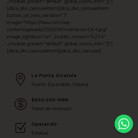
_module_preset=”default” global_colors_info=”{}”]
[/dica_divi_carouselitem][dica_divi_carouselitem
button_url_new_window=”1″
image=”https://fraxu.com/wp-
content/uploads/2025/09/Invierte-en-CX-4.jpg”
image_lightbox=”on” _builder_version=”4.27.4″
_module_preset=”default” global_colors_info=”{}”]
[/dica_divi_carouselitem][/dica_divi_carousel]
La Punta Zicatela

Puerto Escondido, Oaxaca
$600,000 MXN

Ticket de inversión
Operando
Z
Estatus: