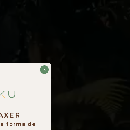
×
RAXER
va forma de
.