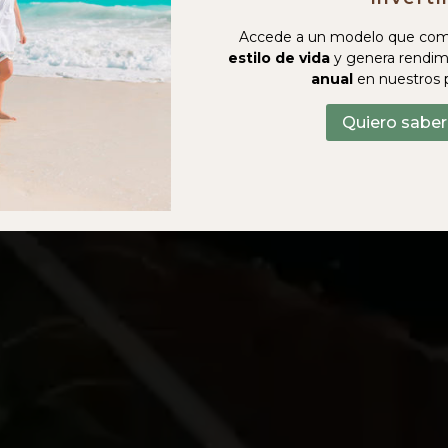
Accede a un modelo que com
estilo de vida
y genera rendim
anual
en nuestros 
Quiero sabe