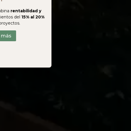
bina
rentabilidad y
ientos del
15% al 20%
proyectos.
r más