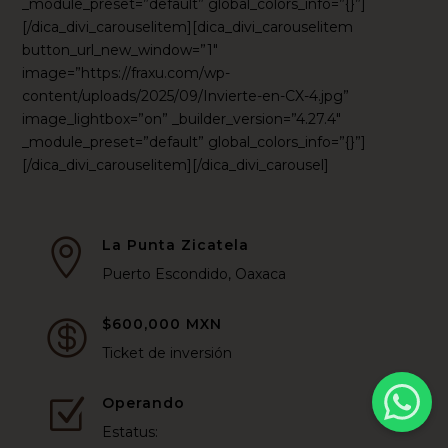
_module_preset=”default” global_colors_info=”{}”]
[/dica_divi_carouselitem][dica_divi_carouselitem
button_url_new_window=”1″
image=”https://fraxu.com/wp-
content/uploads/2025/09/Invierte-en-CX-4.jpg”
image_lightbox=”on” _builder_version=”4.27.4″
_module_preset=”default” global_colors_info=”{}”]
[/dica_divi_carouselitem][/dica_divi_carousel]
La Punta Zicatela

Puerto Escondido, Oaxaca
$600,000 MXN

Ticket de inversión
Operando
Z
Estatus: