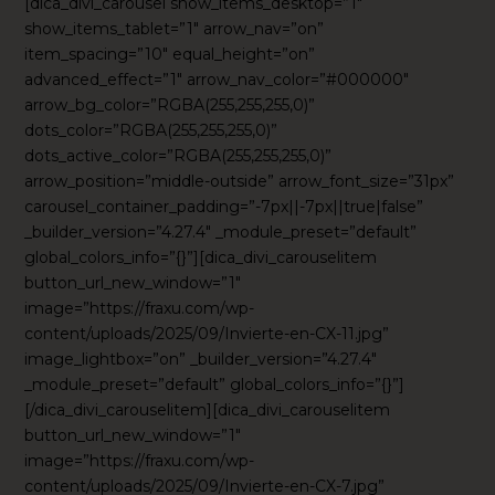
[dica_divi_carousel show_items_desktop=”1″
show_items_tablet=”1″ arrow_nav=”on”
item_spacing=”10″ equal_height=”on”
advanced_effect=”1″ arrow_nav_color=”#000000″
arrow_bg_color=”RGBA(255,255,255,0)”
dots_color=”RGBA(255,255,255,0)”
dots_active_color=”RGBA(255,255,255,0)”
arrow_position=”middle-outside” arrow_font_size=”31px”
carousel_container_padding=”-7px||-7px||true|false”
_builder_version=”4.27.4″ _module_preset=”default”
global_colors_info=”{}”][dica_divi_carouselitem
button_url_new_window=”1″
image=”https://fraxu.com/wp-
content/uploads/2025/09/Invierte-en-CX-11.jpg”
image_lightbox=”on” _builder_version=”4.27.4″
_module_preset=”default” global_colors_info=”{}”]
[/dica_divi_carouselitem][dica_divi_carouselitem
button_url_new_window=”1″
image=”https://fraxu.com/wp-
content/uploads/2025/09/Invierte-en-CX-7.jpg”