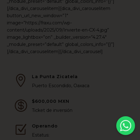
_module_preset=”default” global_colors_info=”{}”]
[/dica_divi_carouselitem][dica_divi_carouselitem
button_url_new_window=”1″
image=”https://fraxu.com/wp-
content/uploads/2025/09/Invierte-en-CX-4.jpg”
image_lightbox=”on” _builder_version=”4.27.4″
_module_preset=”default” global_colors_info=”{}”]
[/dica_divi_carouselitem][/dica_divi_carousel]
La Punta Zicatela

Puerto Escondido, Oaxaca
$600,000 MXN

Ticket de inversión
Operando
Z
Estatus: