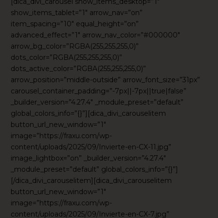
[dica_divi_carousel show_items_desktop=”1″
show_items_tablet=”1″ arrow_nav=”on”
item_spacing=”10″ equal_height=”on”
advanced_effect=”1″ arrow_nav_color=”#000000″
arrow_bg_color=”RGBA(255,255,255,0)”
dots_color=”RGBA(255,255,255,0)”
dots_active_color=”RGBA(255,255,255,0)”
arrow_position=”middle-outside” arrow_font_size=”31px”
carousel_container_padding=”-7px||-7px||true|false”
_builder_version=”4.27.4″ _module_preset=”default”
global_colors_info=”{}”][dica_divi_carouselitem
button_url_new_window=”1″
image=”https://fraxu.com/wp-
content/uploads/2025/09/Invierte-en-CX-11.jpg”
image_lightbox=”on” _builder_version=”4.27.4″
_module_preset=”default” global_colors_info=”{}”]
[/dica_divi_carouselitem][dica_divi_carouselitem
button_url_new_window=”1″
image=”https://fraxu.com/wp-
content/uploads/2025/09/Invierte-en-CX-7.jpg”