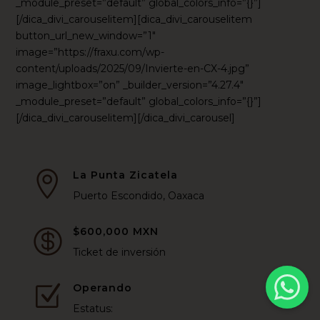
_module_preset=”default” global_colors_info=”{}”]
[/dica_divi_carouselitem][dica_divi_carouselitem
button_url_new_window=”1″
image=”https://fraxu.com/wp-
content/uploads/2025/09/Invierte-en-CX-4.jpg”
image_lightbox=”on” _builder_version=”4.27.4″
_module_preset=”default” global_colors_info=”{}”]
[/dica_divi_carouselitem][/dica_divi_carousel]
La Punta Zicatela

Puerto Escondido, Oaxaca
$600,000 MXN

Ticket de inversión
Operando
Z
Estatus: