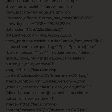
[dica_divi_carousel show_items_desktop=”1″
show_items_tablet=”1″ arrow_nav=”on”
item_spacing=”10″ equal_height=”on”
advanced_effect=”1″ arrow_nav_color=”#000000″
arrow_bg_color=”RGBA(255,255,255,0)”
dots_color=”RGBA(255,255,255,0)”
dots_active_color=”RGBA(255,255,255,0)”
arrow_position=”middle-outside” arrow_font_size=”31px”
carousel_container_padding=”-7px||-7px||true|false”
_builder_version=”4.27.4″ _module_preset=”default”
global_colors_info=”{}”][dica_divi_carouselitem
button_url_new_window=”1″
image=”https://fraxu.com/wp-
content/uploads/2025/09/Invierte-en-CX-11.jpg”
image_lightbox=”on” _builder_version=”4.27.4″
_module_preset=”default” global_colors_info=”{}”]
[/dica_divi_carouselitem][dica_divi_carouselitem
button_url_new_window=”1″
image=”https://fraxu.com/wp-
content/uploads/2025/09/Invierte-en-CX-7.jpg”