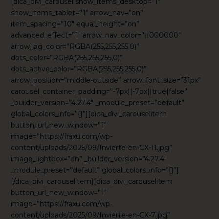
[dica_divi_carousel show_items_desktop=”1″
show_items_tablet=”1″ arrow_nav=”on”
item_spacing=”10″ equal_height=”on”
advanced_effect=”1″ arrow_nav_color=”#000000″
arrow_bg_color=”RGBA(255,255,255,0)”
dots_color=”RGBA(255,255,255,0)”
dots_active_color=”RGBA(255,255,255,0)”
arrow_position=”middle-outside” arrow_font_size=”31px”
carousel_container_padding=”-7px||-7px||true|false”
_builder_version=”4.27.4″ _module_preset=”default”
global_colors_info=”{}”][dica_divi_carouselitem
button_url_new_window=”1″
image=”https://fraxu.com/wp-
content/uploads/2025/09/Invierte-en-CX-11.jpg”
image_lightbox=”on” _builder_version=”4.27.4″
_module_preset=”default” global_colors_info=”{}”]
[/dica_divi_carouselitem][dica_divi_carouselitem
button_url_new_window=”1″
image=”https://fraxu.com/wp-
content/uploads/2025/09/Invierte-en-CX-7.jpg”