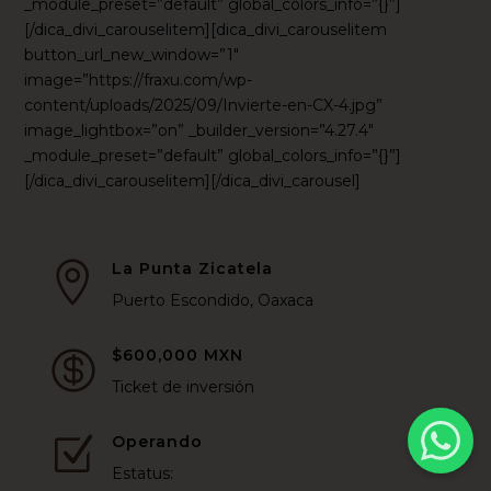
_module_preset=”default” global_colors_info=”{}”]
[/dica_divi_carouselitem][dica_divi_carouselitem
button_url_new_window=”1″
image=”https://fraxu.com/wp-
content/uploads/2025/09/Invierte-en-CX-4.jpg”
image_lightbox=”on” _builder_version=”4.27.4″
_module_preset=”default” global_colors_info=”{}”]
[/dica_divi_carouselitem][/dica_divi_carousel]
La Punta Zicatela

Puerto Escondido, Oaxaca
$600,000 MXN

Ticket de inversión
Operando
Z
Estatus: