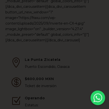
_module_preset=”default” global_colors_info=”{}”]
[/dica_divi_carouselitem][dica_divi_carouselitem
button_url_new_window=”1″
image=”https://fraxu.com/wp-
content/uploads/2025/09/Invierte-en-CX-4.jpg”
image_lightbox=”on” _builder_version=”4.27.4″
_module_preset=”default” global_colors_info=”{}”]
[/dica_divi_carouselitem][/dica_divi_carousel]
La Punta Zicatela

Puerto Escondido, Oaxaca
$600,000 MXN

Ticket de inversión
Operando
Z
Estatus: