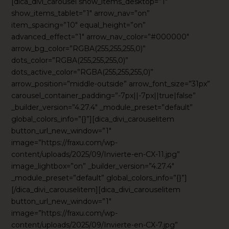
[dica_divi_carousel show_items_desktop=”1″
show_items_tablet=”1″ arrow_nav=”on”
item_spacing=”10″ equal_height=”on”
advanced_effect=”1″ arrow_nav_color=”#000000″
arrow_bg_color=”RGBA(255,255,255,0)”
dots_color=”RGBA(255,255,255,0)”
dots_active_color=”RGBA(255,255,255,0)”
arrow_position=”middle-outside” arrow_font_size=”31px”
carousel_container_padding=”-7px||-7px||true|false”
_builder_version=”4.27.4″ _module_preset=”default”
global_colors_info=”{}”][dica_divi_carouselitem
button_url_new_window=”1″
image=”https://fraxu.com/wp-
content/uploads/2025/09/Invierte-en-CX-11.jpg”
image_lightbox=”on” _builder_version=”4.27.4″
_module_preset=”default” global_colors_info=”{}”]
[/dica_divi_carouselitem][dica_divi_carouselitem
button_url_new_window=”1″
image=”https://fraxu.com/wp-
content/uploads/2025/09/Invierte-en-CX-7.jpg”