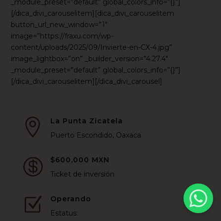
_module_preset=”default” global_colors_info=”{}”]
[/dica_divi_carouselitem][dica_divi_carouselitem
button_url_new_window=”1″
image=”https://fraxu.com/wp-
content/uploads/2025/09/Invierte-en-CX-4.jpg”
image_lightbox=”on” _builder_version=”4.27.4″
_module_preset=”default” global_colors_info=”{}”]
[/dica_divi_carouselitem][/dica_divi_carousel]
La Punta Zicatela

Puerto Escondido, Oaxaca
$600,000 MXN

Ticket de inversión
Operando
Z
Estatus: