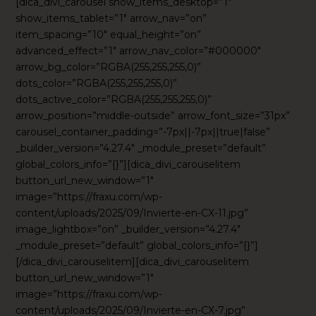
[dica_divi_carousel show_items_desktop=”1″
show_items_tablet=”1″ arrow_nav=”on”
item_spacing=”10″ equal_height=”on”
advanced_effect=”1″ arrow_nav_color=”#000000″
arrow_bg_color=”RGBA(255,255,255,0)”
dots_color=”RGBA(255,255,255,0)”
dots_active_color=”RGBA(255,255,255,0)”
arrow_position=”middle-outside” arrow_font_size=”31px”
carousel_container_padding=”-7px||-7px||true|false”
_builder_version=”4.27.4″ _module_preset=”default”
global_colors_info=”{}”][dica_divi_carouselitem
button_url_new_window=”1″
image=”https://fraxu.com/wp-
content/uploads/2025/09/Invierte-en-CX-11.jpg”
image_lightbox=”on” _builder_version=”4.27.4″
_module_preset=”default” global_colors_info=”{}”]
[/dica_divi_carouselitem][dica_divi_carouselitem
button_url_new_window=”1″
image=”https://fraxu.com/wp-
content/uploads/2025/09/Invierte-en-CX-7.jpg”