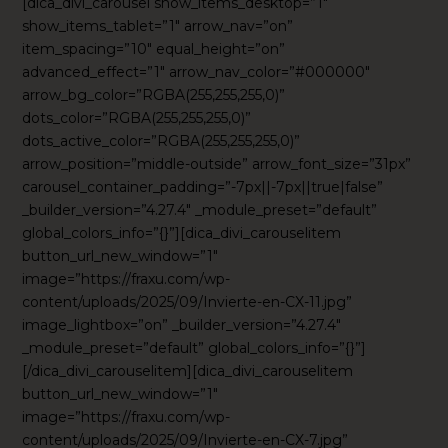
[dica_divi_carousel show_items_desktop=”1″
show_items_tablet=”1″ arrow_nav=”on”
item_spacing=”10″ equal_height=”on”
advanced_effect=”1″ arrow_nav_color=”#000000″
arrow_bg_color=”RGBA(255,255,255,0)”
dots_color=”RGBA(255,255,255,0)”
dots_active_color=”RGBA(255,255,255,0)”
arrow_position=”middle-outside” arrow_font_size=”31px”
carousel_container_padding=”-7px||-7px||true|false”
_builder_version=”4.27.4″ _module_preset=”default”
global_colors_info=”{}”][dica_divi_carouselitem
button_url_new_window=”1″
image=”https://fraxu.com/wp-
content/uploads/2025/09/Invierte-en-CX-11.jpg”
image_lightbox=”on” _builder_version=”4.27.4″
_module_preset=”default” global_colors_info=”{}”]
[/dica_divi_carouselitem][dica_divi_carouselitem
button_url_new_window=”1″
image=”https://fraxu.com/wp-
content/uploads/2025/09/Invierte-en-CX-7.jpg”