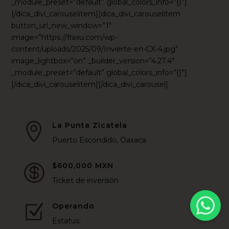
_module_preset=”default” global_colors_info=”{}”]
[/dica_divi_carouselitem][dica_divi_carouselitem
button_url_new_window=”1″
image=”https://fraxu.com/wp-
content/uploads/2025/09/Invierte-en-CX-4.jpg”
image_lightbox=”on” _builder_version=”4.27.4″
_module_preset=”default” global_colors_info=”{}”]
[/dica_divi_carouselitem][/dica_divi_carousel]
La Punta Zicatela

Puerto Escondido, Oaxaca
$600,000 MXN

Ticket de inversión
Operando
Z
Estatus: