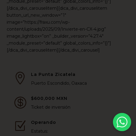
_module_preset=”default” global_colors_info=”{}”]
[/dica_divi_carouselitem][dica_divi_carouselitem
button_url_new_window=”1″
image=”https://fraxu.com/wp-
content/uploads/2025/09/Invierte-en-CX-4.jpg”
image_lightbox=”on” _builder_version=”4.27.4″
_module_preset=”default” global_colors_info=”{}”]
[/dica_divi_carouselitem][/dica_divi_carousel]
La Punta Zicatela

Puerto Escondido, Oaxaca
$600,000 MXN

Ticket de inversión
Operando
Z
Estatus: