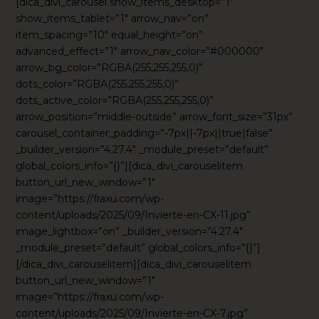
[dica_divi_carousel show_items_desktop=”1″
show_items_tablet=”1″ arrow_nav=”on”
item_spacing=”10″ equal_height=”on”
advanced_effect=”1″ arrow_nav_color=”#000000″
arrow_bg_color=”RGBA(255,255,255,0)”
dots_color=”RGBA(255,255,255,0)”
dots_active_color=”RGBA(255,255,255,0)”
arrow_position=”middle-outside” arrow_font_size=”31px”
carousel_container_padding=”-7px||-7px||true|false”
_builder_version=”4.27.4″ _module_preset=”default”
global_colors_info=”{}”][dica_divi_carouselitem
button_url_new_window=”1″
image=”https://fraxu.com/wp-
content/uploads/2025/09/Invierte-en-CX-11.jpg”
image_lightbox=”on” _builder_version=”4.27.4″
_module_preset=”default” global_colors_info=”{}”]
[/dica_divi_carouselitem][dica_divi_carouselitem
button_url_new_window=”1″
image=”https://fraxu.com/wp-
content/uploads/2025/09/Invierte-en-CX-7.jpg”