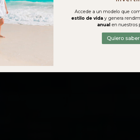
Accede a un modelo que com
estilo de vida
y genera rendim
anual
en nuestros 
Quiero sabe