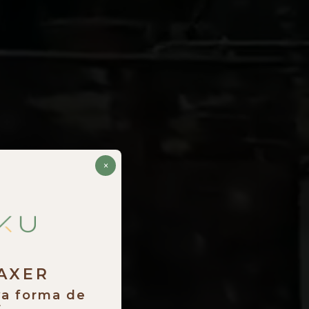
×
RAXER
va forma de
.