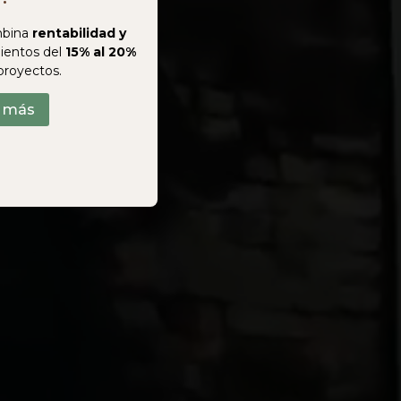
bina
rentabilidad y
ientos del
15% al 20%
proyectos.
r más