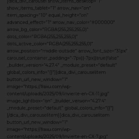
[dica_divi_carousel show_items_desktop=”1″
show_items_tablet=”1″ arrow_nav=”on”
item_spacing=”10″ equal_height=”on”
advanced_effect=”1″ arrow_nav_color=”#000000″
arrow_bg_color=”RGBA(255,255,255,0)”
dots_color=”RGBA(255,255,255,0)”
dots_active_color=”RGBA(255,255,255,0)”
arrow_position=”middle-outside” arrow_font_size=”31px”
carousel_container_padding=”-7px||-7px||true|false”
_builder_version=”4.27.4″ _module_preset=”default”
global_colors_info=”{}”][dica_divi_carouselitem
button_url_new_window=”1″
image=”https://fraxu.com/wp-
content/uploads/2025/09/Invierte-en-CX-11.jpg”
image_lightbox=”on” _builder_version=”4.27.4″
_module_preset=”default” global_colors_info=”{}”]
[/dica_divi_carouselitem][dica_divi_carouselitem
button_url_new_window=”1″
image=”https://fraxu.com/wp-
content/uploads/2025/09/Invierte-en-CX-7.jpg”