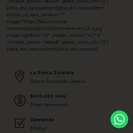
_module_preset=”default” global_colors_info=”{}”]
[/dica_divi_carouselitem][dica_divi_carouselitem
button_url_new_window=”1″
image=”https://fraxu.com/wp-
content/uploads/2025/09/Invierte-en-CX-4.jpg”
image_lightbox=”on” _builder_version=”4.27.4″
_module_preset=”default” global_colors_info=”{}”]
[/dica_divi_carouselitem][/dica_divi_carousel]
La Punta Zicatela

Puerto Escondido, Oaxaca
$600,000 MXN

Ticket de inversión
Operando
Z
Estatus: