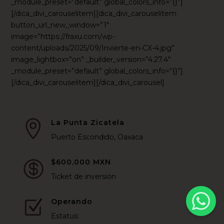
_module_preset=”default” global_colors_info=”{}”]
[/dica_divi_carouselitem][dica_divi_carouselitem
button_url_new_window=”1″
image=”https://fraxu.com/wp-
content/uploads/2025/09/Invierte-en-CX-4.jpg”
image_lightbox=”on” _builder_version=”4.27.4″
_module_preset=”default” global_colors_info=”{}”]
[/dica_divi_carouselitem][/dica_divi_carousel]
La Punta Zicatela

Puerto Escondido, Oaxaca
$600,000 MXN

Ticket de inversión
Operando
Z
Estatus: