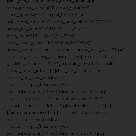
[dica_divi_carousel show_items_desktop=”1″
show_items_tablet=”1″ arrow_nav=”on”
item_spacing=”10″ equal_height=”on”
advanced_effect=”1″ arrow_nav_color=”#000000″
arrow_bg_color=”RGBA(255,255,255,0)”
dots_color=”RGBA(255,255,255,0)”
dots_active_color=”RGBA(255,255,255,0)”
arrow_position=”middle-outside” arrow_font_size=”31px”
carousel_container_padding=”-7px||-7px||true|false”
_builder_version=”4.27.4″ _module_preset=”default”
global_colors_info=”{}”][dica_divi_carouselitem
button_url_new_window=”1″
image=”https://fraxu.com/wp-
content/uploads/2025/09/Invierte-en-CX-11.jpg”
image_lightbox=”on” _builder_version=”4.27.4″
_module_preset=”default” global_colors_info=”{}”]
[/dica_divi_carouselitem][dica_divi_carouselitem
button_url_new_window=”1″
image=”https://fraxu.com/wp-
content/uploads/2025/09/Invierte-en-CX-7.jpg”