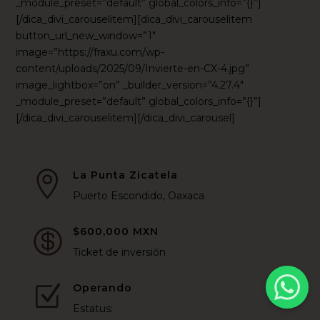
_module_preset=”default” global_colors_info=”{}”]
[/dica_divi_carouselitem][dica_divi_carouselitem
button_url_new_window=”1″
image=”https://fraxu.com/wp-
content/uploads/2025/09/Invierte-en-CX-4.jpg”
image_lightbox=”on” _builder_version=”4.27.4″
_module_preset=”default” global_colors_info=”{}”]
[/dica_divi_carouselitem][/dica_divi_carousel]
La Punta Zicatela

Puerto Escondido, Oaxaca
$600,000 MXN

Ticket de inversión
Operando
Z
Estatus: