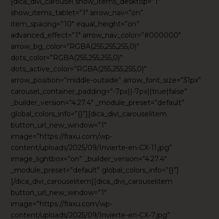
[dica_divi_carousel show_items_desktop=”1″
show_items_tablet=”1″ arrow_nav=”on”
item_spacing=”10″ equal_height=”on”
advanced_effect=”1″ arrow_nav_color=”#000000″
arrow_bg_color=”RGBA(255,255,255,0)”
dots_color=”RGBA(255,255,255,0)”
dots_active_color=”RGBA(255,255,255,0)”
arrow_position=”middle-outside” arrow_font_size=”31px”
carousel_container_padding=”-7px||-7px||true|false”
_builder_version=”4.27.4″ _module_preset=”default”
global_colors_info=”{}”][dica_divi_carouselitem
button_url_new_window=”1″
image=”https://fraxu.com/wp-
content/uploads/2025/09/Invierte-en-CX-11.jpg”
image_lightbox=”on” _builder_version=”4.27.4″
_module_preset=”default” global_colors_info=”{}”]
[/dica_divi_carouselitem][dica_divi_carouselitem
button_url_new_window=”1″
image=”https://fraxu.com/wp-
content/uploads/2025/09/Invierte-en-CX-7.jpg”