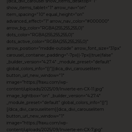
[dica_divi_carousel show_items_desktop=”1″
show_items_tablet=”1″ arrow_nav=”on”
item_spacing=”10″ equal_height=”on”
advanced_effect=”1″ arrow_nav_color=”#000000″
arrow_bg_color=”RGBA(255,255,255,0)”
dots_color=”RGBA(255,255,255,0)”
dots_active_color=”RGBA(255,255,255,0)”
arrow_position=”middle-outside” arrow_font_size=”31px”
carousel_container_padding=”-7px||-7px||true|false”
_builder_version=”4.27.4″ _module_preset=”default”
global_colors_info=”{}”][dica_divi_carouselitem
button_url_new_window=”1″
image=”https://fraxu.com/wp-
content/uploads/2025/09/Invierte-en-CX-11.jpg”
image_lightbox=”on” _builder_version=”4.27.4″
_module_preset=”default” global_colors_info=”{}”]
[/dica_divi_carouselitem][dica_divi_carouselitem
button_url_new_window=”1″
image=”https://fraxu.com/wp-
content/uploads/2025/09/Invierte-en-CX-7.jpg”