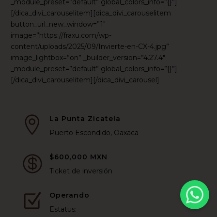
_module_preset=”default” global_colors_info=”{}”]
[/dica_divi_carouselitem][dica_divi_carouselitem
button_url_new_window=”1″
image=”https://fraxu.com/wp-
content/uploads/2025/09/Invierte-en-CX-4.jpg”
image_lightbox=”on” _builder_version=”4.27.4″
_module_preset=”default” global_colors_info=”{}”]
[/dica_divi_carouselitem][/dica_divi_carousel]
La Punta Zicatela

Puerto Escondido, Oaxaca
$600,000 MXN

Ticket de inversión
Operando
Z
Estatus: