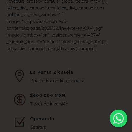
_module_preset=”default” global_colors_info=”{}”]
[/dica_divi_carouselitem][dica_divi_carouselitem
button_url_new_window=”1″
image=”https://fraxu.com/wp-
content/uploads/2025/09/Invierte-en-CX-4.jpg”
image_lightbox=”on” _builder_version=”4.27.4″
_module_preset=”default” global_colors_info=”{}”]
[/dica_divi_carouselitem][/dica_divi_carousel]
La Punta Zicatela

Puerto Escondido, Oaxaca
$600,000 MXN

Ticket de inversión
Operando
Z
Estatus: