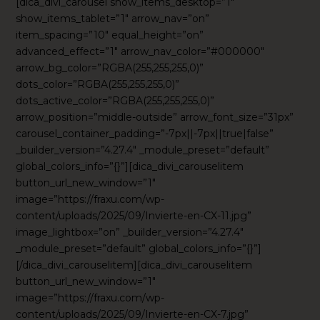
[dica_divi_carousel show_items_desktop=”1″
show_items_tablet=”1″ arrow_nav=”on”
item_spacing=”10″ equal_height=”on”
advanced_effect=”1″ arrow_nav_color=”#000000″
arrow_bg_color=”RGBA(255,255,255,0)”
dots_color=”RGBA(255,255,255,0)”
dots_active_color=”RGBA(255,255,255,0)”
arrow_position=”middle-outside” arrow_font_size=”31px”
carousel_container_padding=”-7px||-7px||true|false”
_builder_version=”4.27.4″ _module_preset=”default”
global_colors_info=”{}”][dica_divi_carouselitem
button_url_new_window=”1″
image=”https://fraxu.com/wp-
content/uploads/2025/09/Invierte-en-CX-11.jpg”
image_lightbox=”on” _builder_version=”4.27.4″
_module_preset=”default” global_colors_info=”{}”]
[/dica_divi_carouselitem][dica_divi_carouselitem
button_url_new_window=”1″
image=”https://fraxu.com/wp-
content/uploads/2025/09/Invierte-en-CX-7.jpg”