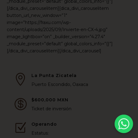
_module_preset=”default” global_colors_info=”{}”]
[/dica_divi_carouselitem][dica_divi_carouselitem
button_url_new_window=”1″
image=”https://fraxu.com/wp-
content/uploads/2025/09/Invierte-en-CX-4.jpg”
image_lightbox=”on” _builder_version=”4.27.4″
_module_preset=”default” global_colors_info=”{}”]
[/dica_divi_carouselitem][/dica_divi_carousel]
La Punta Zicatela

Puerto Escondido, Oaxaca
$600,000 MXN

Ticket de inversión
Operando
Z
Estatus: