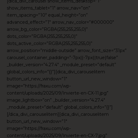
[dica_divi_carousel show_items_desktop=”1″
show_items_tablet=”1″ arrow_nav=”on”
item_spacing=”10″ equal_height=”on”
advanced_effect=”1″ arrow_nav_color=”#000000″
arrow_bg_color=”RGBA(255,255,255,0)”
dots_color=”RGBA(255,255,255,0)”
dots_active_color=”RGBA(255,255,255,0)”
arrow_position=”middle-outside” arrow_font_size=”31px”
carousel_container_padding=”-7px||-7px||true|false”
_builder_version=”4.27.4″ _module_preset=”default”
global_colors_info=”{}”][dica_divi_carouselitem
button_url_new_window=”1″
image=”https://fraxu.com/wp-
content/uploads/2025/09/Invierte-en-CX-11.jpg”
image_lightbox=”on” _builder_version=”4.27.4″
_module_preset=”default” global_colors_info=”{}”]
[/dica_divi_carouselitem][dica_divi_carouselitem
button_url_new_window=”1″
image=”https://fraxu.com/wp-
content/uploads/2025/09/Invierte-en-CX-7.jpg”