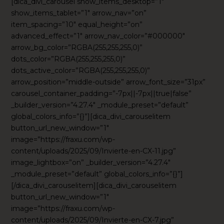
[dica_divi_carousel show_items_desktop=”1″
show_items_tablet=”1″ arrow_nav=”on”
item_spacing=”10″ equal_height=”on”
advanced_effect=”1″ arrow_nav_color=”#000000″
arrow_bg_color=”RGBA(255,255,255,0)”
dots_color=”RGBA(255,255,255,0)”
dots_active_color=”RGBA(255,255,255,0)”
arrow_position=”middle-outside” arrow_font_size=”31px”
carousel_container_padding=”-7px||-7px||true|false”
_builder_version=”4.27.4″ _module_preset=”default”
global_colors_info=”{}”][dica_divi_carouselitem
button_url_new_window=”1″
image=”https://fraxu.com/wp-
content/uploads/2025/09/Invierte-en-CX-11.jpg”
image_lightbox=”on” _builder_version=”4.27.4″
_module_preset=”default” global_colors_info=”{}”]
[/dica_divi_carouselitem][dica_divi_carouselitem
button_url_new_window=”1″
image=”https://fraxu.com/wp-
content/uploads/2025/09/Invierte-en-CX-7.jpg”