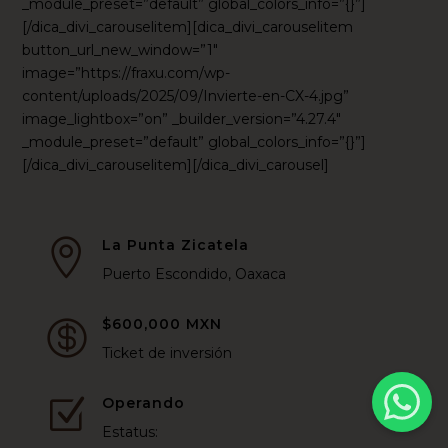
_module_preset=”default” global_colors_info=”{}”]
[/dica_divi_carouselitem][dica_divi_carouselitem
button_url_new_window=”1″
image=”https://fraxu.com/wp-
content/uploads/2025/09/Invierte-en-CX-4.jpg”
image_lightbox=”on” _builder_version=”4.27.4″
_module_preset=”default” global_colors_info=”{}”]
[/dica_divi_carouselitem][/dica_divi_carousel]
La Punta Zicatela

Puerto Escondido, Oaxaca
$600,000 MXN

Ticket de inversión
Operando
Z
Estatus: