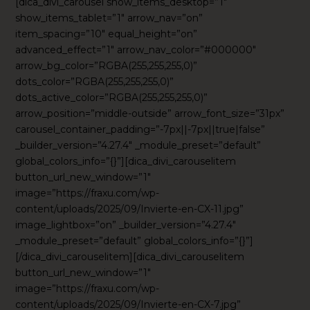
[dica_divi_carousel show_items_desktop=”1″
show_items_tablet=”1″ arrow_nav=”on”
item_spacing=”10″ equal_height=”on”
advanced_effect=”1″ arrow_nav_color=”#000000″
arrow_bg_color=”RGBA(255,255,255,0)”
dots_color=”RGBA(255,255,255,0)”
dots_active_color=”RGBA(255,255,255,0)”
arrow_position=”middle-outside” arrow_font_size=”31px”
carousel_container_padding=”-7px||-7px||true|false”
_builder_version=”4.27.4″ _module_preset=”default”
global_colors_info=”{}”][dica_divi_carouselitem
button_url_new_window=”1″
image=”https://fraxu.com/wp-
content/uploads/2025/09/Invierte-en-CX-11.jpg”
image_lightbox=”on” _builder_version=”4.27.4″
_module_preset=”default” global_colors_info=”{}”]
[/dica_divi_carouselitem][dica_divi_carouselitem
button_url_new_window=”1″
image=”https://fraxu.com/wp-
content/uploads/2025/09/Invierte-en-CX-7.jpg”