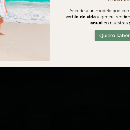
Accede a un modelo que com
estilo de vida
y genera rendim
anual
en nuestros 
Quiero sabe