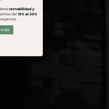
bina
rentabilidad y
ientos del
15% al 20%
proyectos.
r más