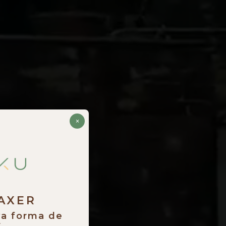
×
RAXER
va forma de
.