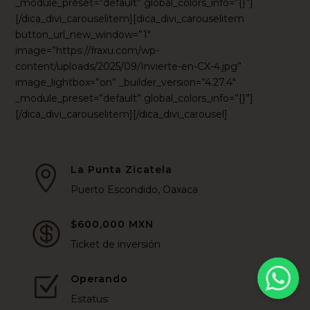
_module_preset=”default” global_colors_info=”{}”]
[/dica_divi_carouselitem][dica_divi_carouselitem
button_url_new_window=”1″
image=”https://fraxu.com/wp-
content/uploads/2025/09/Invierte-en-CX-4.jpg”
image_lightbox=”on” _builder_version=”4.27.4″
_module_preset=”default” global_colors_info=”{}”]
[/dica_divi_carouselitem][/dica_divi_carousel]
La Punta Zicatela

Puerto Escondido, Oaxaca
$600,000 MXN

Ticket de inversión
Operando
Z
Estatus: