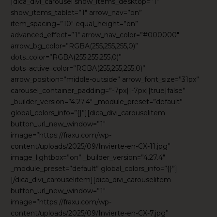
[dica_divi_carousel show_items_desktop=”1″
show_items_tablet=”1″ arrow_nav=”on”
item_spacing=”10″ equal_height=”on”
advanced_effect=”1″ arrow_nav_color=”#000000″
arrow_bg_color=”RGBA(255,255,255,0)”
dots_color=”RGBA(255,255,255,0)”
dots_active_color=”RGBA(255,255,255,0)”
arrow_position=”middle-outside” arrow_font_size=”31px”
carousel_container_padding=”-7px||-7px||true|false”
_builder_version=”4.27.4″ _module_preset=”default”
global_colors_info=”{}”][dica_divi_carouselitem
button_url_new_window=”1″
image=”https://fraxu.com/wp-
content/uploads/2025/09/Invierte-en-CX-11.jpg”
image_lightbox=”on” _builder_version=”4.27.4″
_module_preset=”default” global_colors_info=”{}”]
[/dica_divi_carouselitem][dica_divi_carouselitem
button_url_new_window=”1″
image=”https://fraxu.com/wp-
content/uploads/2025/09/Invierte-en-CX-7.jpg”