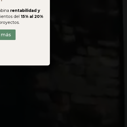
bina
rentabilidad y
ientos del
15% al 20%
proyectos.
r más