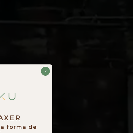
×
RAXER
va forma de
.