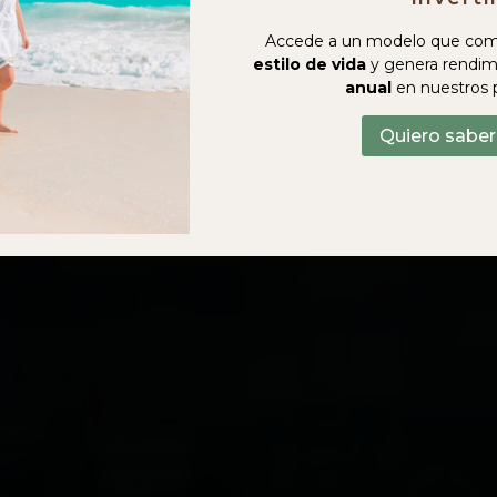
Accede a un modelo que com
estilo de vida
y genera rendim
anual
en nuestros 
Quiero sabe