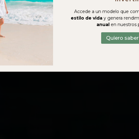
Accede a un modelo que com
estilo de vida
y genera rendim
anual
en nuestros 
Quiero sabe