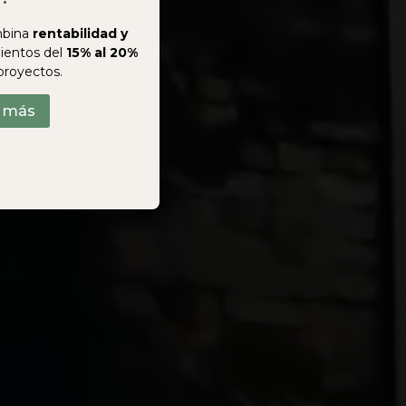
bina
rentabilidad y
ientos del
15% al 20%
proyectos.
r más