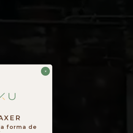
×
RAXER
va forma de
.