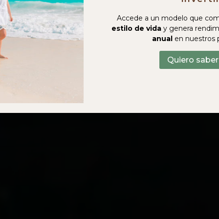
Accede a un modelo que com
estilo de vida
y genera rendim
anual
en nuestros 
Quiero sabe