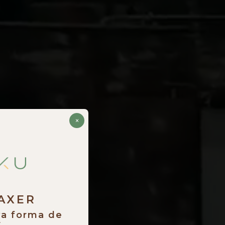
×
RAXER
va forma de
.