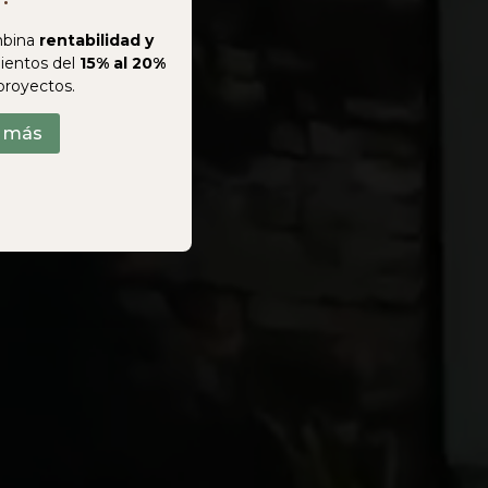
bina
rentabilidad y
ientos del
15% al 20%
proyectos.
r más