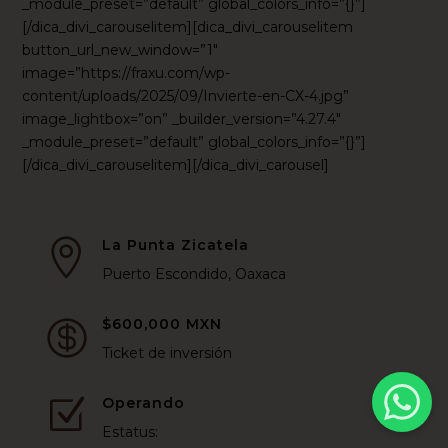
_module_preset=”default” global_colors_info=”{}”]
[/dica_divi_carouselitem][dica_divi_carouselitem
button_url_new_window=”1″
image=”https://fraxu.com/wp-
content/uploads/2025/09/Invierte-en-CX-4.jpg”
image_lightbox=”on” _builder_version=”4.27.4″
_module_preset=”default” global_colors_info=”{}”]
[/dica_divi_carouselitem][/dica_divi_carousel]
La Punta Zicatela

Puerto Escondido, Oaxaca
$600,000 MXN

Ticket de inversión
Operando
Z
Estatus: