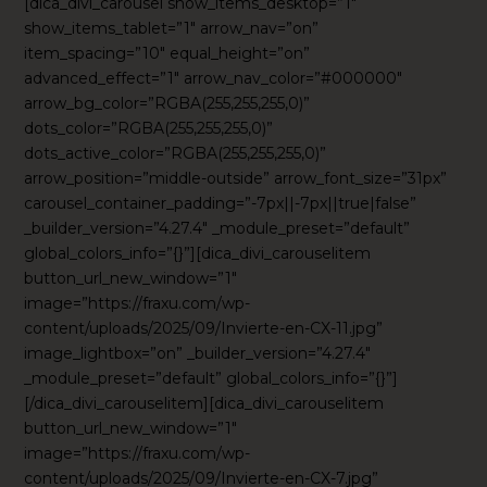
[dica_divi_carousel show_items_desktop=”1″
show_items_tablet=”1″ arrow_nav=”on”
item_spacing=”10″ equal_height=”on”
advanced_effect=”1″ arrow_nav_color=”#000000″
arrow_bg_color=”RGBA(255,255,255,0)”
dots_color=”RGBA(255,255,255,0)”
dots_active_color=”RGBA(255,255,255,0)”
arrow_position=”middle-outside” arrow_font_size=”31px”
carousel_container_padding=”-7px||-7px||true|false”
_builder_version=”4.27.4″ _module_preset=”default”
global_colors_info=”{}”][dica_divi_carouselitem
button_url_new_window=”1″
image=”https://fraxu.com/wp-
content/uploads/2025/09/Invierte-en-CX-11.jpg”
image_lightbox=”on” _builder_version=”4.27.4″
_module_preset=”default” global_colors_info=”{}”]
[/dica_divi_carouselitem][dica_divi_carouselitem
button_url_new_window=”1″
image=”https://fraxu.com/wp-
content/uploads/2025/09/Invierte-en-CX-7.jpg”