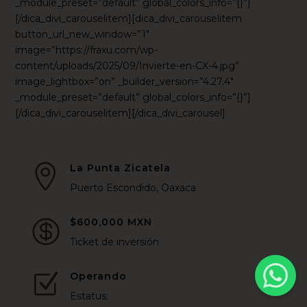
_module_preset=”default” global_colors_info=”{}”]
[/dica_divi_carouselitem][dica_divi_carouselitem
button_url_new_window=”1″
image=”https://fraxu.com/wp-
content/uploads/2025/09/Invierte-en-CX-4.jpg”
image_lightbox=”on” _builder_version=”4.27.4″
_module_preset=”default” global_colors_info=”{}”]
[/dica_divi_carouselitem][/dica_divi_carousel]
La Punta Zicatela

Puerto Escondido, Oaxaca
$600,000 MXN

Ticket de inversión
Operando
Z
Estatus: