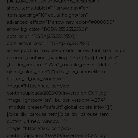
[dica_divi_carousel show_items_desktop=”1″
show_items_tablet=”1″ arrow_nav=”on”
item_spacing=”10″ equal_height=”on”
advanced_effect=”1″ arrow_nav_color=”#000000″
arrow_bg_color=”RGBA(255,255,255,0)”
dots_color=”RGBA(255,255,255,0)”
dots_active_color=”RGBA(255,255,255,0)”
arrow_position=”middle-outside” arrow_font_size=”31px”
carousel_container_padding=”-7px||-7px||true|false”
_builder_version=”4.27.4″ _module_preset=”default”
global_colors_info=”{}”][dica_divi_carouselitem
button_url_new_window=”1″
image=”https://fraxu.com/wp-
content/uploads/2025/09/Invierte-en-CX-11.jpg”
image_lightbox=”on” _builder_version=”4.27.4″
_module_preset=”default” global_colors_info=”{}”]
[/dica_divi_carouselitem][dica_divi_carouselitem
button_url_new_window=”1″
image=”https://fraxu.com/wp-
content/uploads/2025/09/Invierte-en-CX-7.jpg”