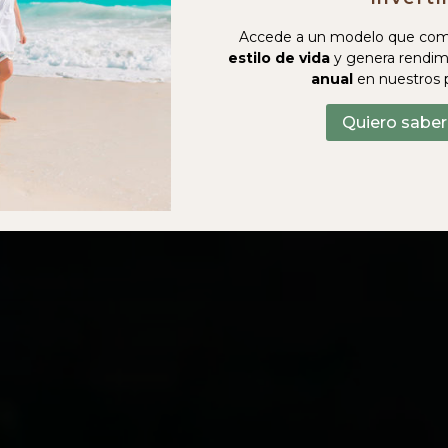
Accede a un modelo que com
estilo de vida
y genera rendim
anual
en nuestros 
Quiero sabe