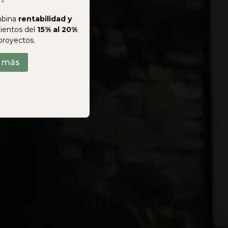
bina
rentabilidad y
ientos del
15% al 20%
proyectos.
r más