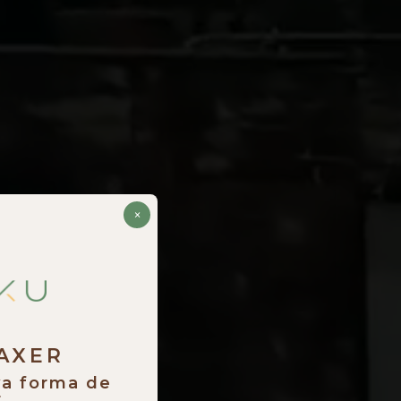
×
RAXER
va forma de
.