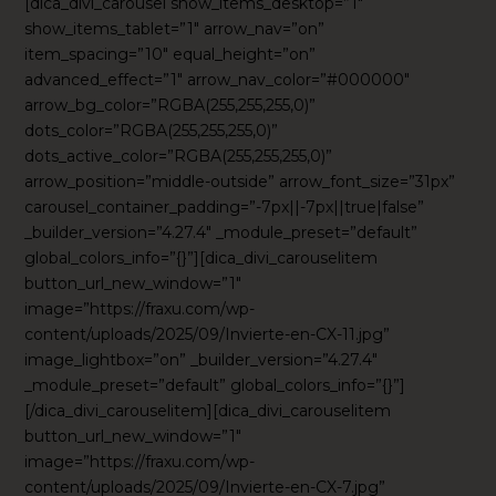
[dica_divi_carousel show_items_desktop=”1″
show_items_tablet=”1″ arrow_nav=”on”
item_spacing=”10″ equal_height=”on”
advanced_effect=”1″ arrow_nav_color=”#000000″
arrow_bg_color=”RGBA(255,255,255,0)”
dots_color=”RGBA(255,255,255,0)”
dots_active_color=”RGBA(255,255,255,0)”
arrow_position=”middle-outside” arrow_font_size=”31px”
carousel_container_padding=”-7px||-7px||true|false”
_builder_version=”4.27.4″ _module_preset=”default”
global_colors_info=”{}”][dica_divi_carouselitem
button_url_new_window=”1″
image=”https://fraxu.com/wp-
content/uploads/2025/09/Invierte-en-CX-11.jpg”
image_lightbox=”on” _builder_version=”4.27.4″
_module_preset=”default” global_colors_info=”{}”]
[/dica_divi_carouselitem][dica_divi_carouselitem
button_url_new_window=”1″
image=”https://fraxu.com/wp-
content/uploads/2025/09/Invierte-en-CX-7.jpg”