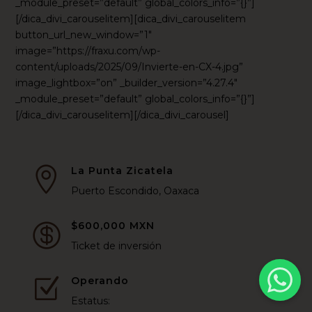
_module_preset=”default” global_colors_info=”{}”]
[/dica_divi_carouselitem][dica_divi_carouselitem
button_url_new_window=”1″
image=”https://fraxu.com/wp-
content/uploads/2025/09/Invierte-en-CX-4.jpg”
image_lightbox=”on” _builder_version=”4.27.4″
_module_preset=”default” global_colors_info=”{}”]
[/dica_divi_carouselitem][/dica_divi_carousel]
La Punta Zicatela

Puerto Escondido, Oaxaca
$600,000 MXN

Ticket de inversión
Operando
Z
Estatus: