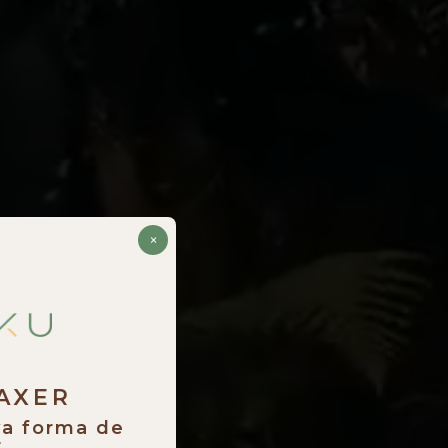
×
RAXER
va forma de
.