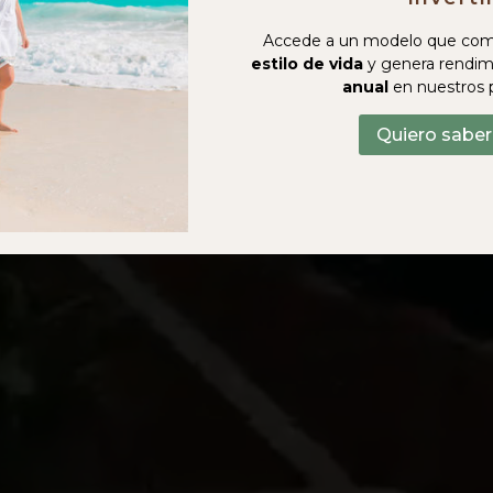
Accede a un modelo que com
estilo de vida
y genera rendim
anual
en nuestros 
Quiero sabe