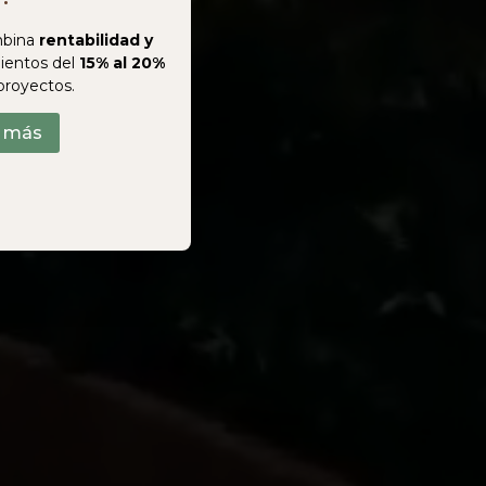
bina
rentabilidad y
ientos del
15% al 20%
proyectos.
r más