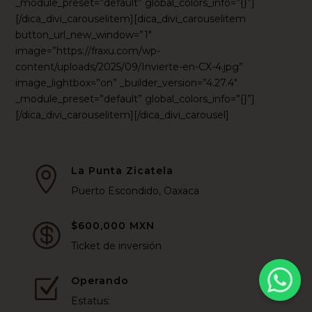
_module_preset=”default” global_colors_info=”{}”]
[/dica_divi_carouselitem][dica_divi_carouselitem
button_url_new_window=”1″
image=”https://fraxu.com/wp-
content/uploads/2025/09/Invierte-en-CX-4.jpg”
image_lightbox=”on” _builder_version=”4.27.4″
_module_preset=”default” global_colors_info=”{}”]
[/dica_divi_carouselitem][/dica_divi_carousel]
La Punta Zicatela

Puerto Escondido, Oaxaca
$600,000 MXN

Ticket de inversión
Operando
Z
Estatus: