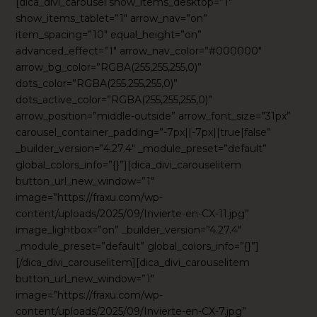
[dica_divi_carousel show_items_desktop=”1″
show_items_tablet=”1″ arrow_nav=”on”
item_spacing=”10″ equal_height=”on”
advanced_effect=”1″ arrow_nav_color=”#000000″
arrow_bg_color=”RGBA(255,255,255,0)”
dots_color=”RGBA(255,255,255,0)”
dots_active_color=”RGBA(255,255,255,0)”
arrow_position=”middle-outside” arrow_font_size=”31px”
carousel_container_padding=”-7px||-7px||true|false”
_builder_version=”4.27.4″ _module_preset=”default”
global_colors_info=”{}”][dica_divi_carouselitem
button_url_new_window=”1″
image=”https://fraxu.com/wp-
content/uploads/2025/09/Invierte-en-CX-11.jpg”
image_lightbox=”on” _builder_version=”4.27.4″
_module_preset=”default” global_colors_info=”{}”]
[/dica_divi_carouselitem][dica_divi_carouselitem
button_url_new_window=”1″
image=”https://fraxu.com/wp-
content/uploads/2025/09/Invierte-en-CX-7.jpg”