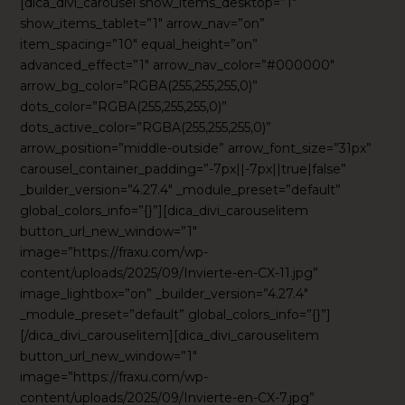
[dica_divi_carousel show_items_desktop=”1″
show_items_tablet=”1″ arrow_nav=”on”
item_spacing=”10″ equal_height=”on”
advanced_effect=”1″ arrow_nav_color=”#000000″
arrow_bg_color=”RGBA(255,255,255,0)”
dots_color=”RGBA(255,255,255,0)”
dots_active_color=”RGBA(255,255,255,0)”
arrow_position=”middle-outside” arrow_font_size=”31px”
carousel_container_padding=”-7px||-7px||true|false”
_builder_version=”4.27.4″ _module_preset=”default”
global_colors_info=”{}”][dica_divi_carouselitem
button_url_new_window=”1″
image=”https://fraxu.com/wp-
content/uploads/2025/09/Invierte-en-CX-11.jpg”
image_lightbox=”on” _builder_version=”4.27.4″
_module_preset=”default” global_colors_info=”{}”]
[/dica_divi_carouselitem][dica_divi_carouselitem
button_url_new_window=”1″
image=”https://fraxu.com/wp-
content/uploads/2025/09/Invierte-en-CX-7.jpg”