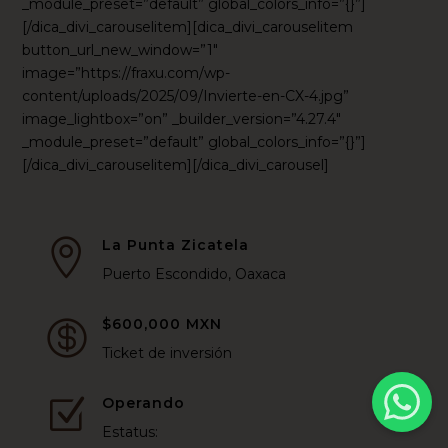
_module_preset=”default” global_colors_info=”{}”]
[/dica_divi_carouselitem][dica_divi_carouselitem
button_url_new_window=”1″
image=”https://fraxu.com/wp-
content/uploads/2025/09/Invierte-en-CX-4.jpg”
image_lightbox=”on” _builder_version=”4.27.4″
_module_preset=”default” global_colors_info=”{}”]
[/dica_divi_carouselitem][/dica_divi_carousel]
La Punta Zicatela

Puerto Escondido, Oaxaca
$600,000 MXN

Ticket de inversión
Operando
Z
Estatus: