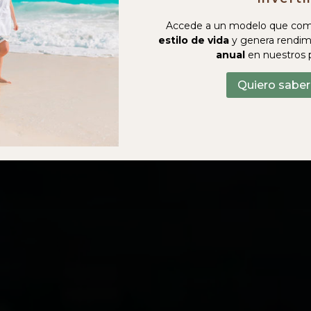
Accede a un modelo que com
estilo de vida
y genera rendim
anual
en nuestros 
Quiero sabe