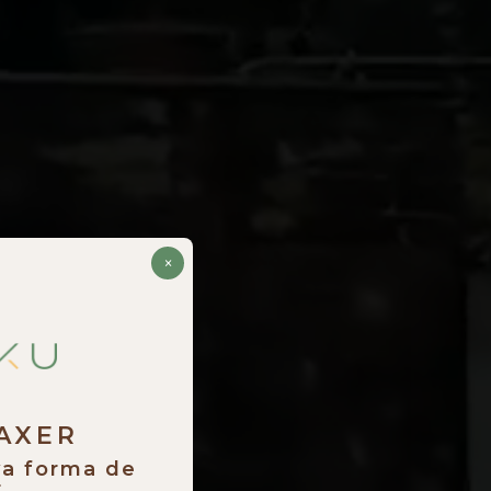
×
RAXER
va forma de
.