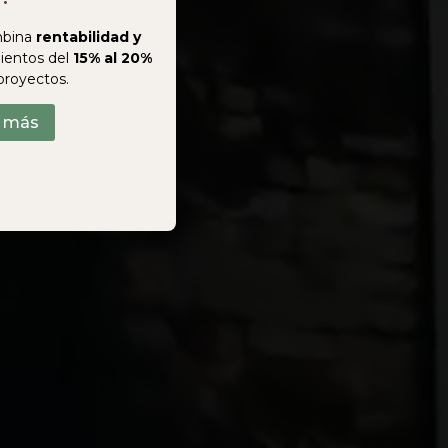
bina
rentabilidad y
ientos del
15% al 20%
proyectos.
r más