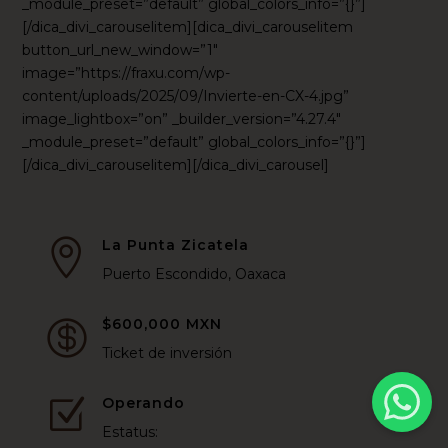
_module_preset=”default” global_colors_info=”{}”]
[/dica_divi_carouselitem][dica_divi_carouselitem
button_url_new_window=”1″
image=”https://fraxu.com/wp-
content/uploads/2025/09/Invierte-en-CX-4.jpg”
image_lightbox=”on” _builder_version=”4.27.4″
_module_preset=”default” global_colors_info=”{}”]
[/dica_divi_carouselitem][/dica_divi_carousel]
La Punta Zicatela

Puerto Escondido, Oaxaca
$600,000 MXN

Ticket de inversión
Operando
Z
Estatus: