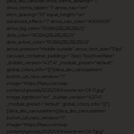
[dica_divi_carousel show_items_desktop=”1″
show_items_tablet=”1″ arrow_nav=”on”
item_spacing=”10″ equal_height=”on”
advanced_effect=”1″ arrow_nav_color=”#000000″
arrow_bg_color=”RGBA(255,255,255,0)”
dots_color=”RGBA(255,255,255,0)”
dots_active_color=”RGBA(255,255,255,0)”
arrow_position=”middle-outside” arrow_font_size=”31px”
carousel_container_padding=”-7px||-7px||true|false”
_builder_version=”4.27.4″ _module_preset=”default”
global_colors_info=”{}”][dica_divi_carouselitem
button_url_new_window=”1″
image=”https://fraxu.com/wp-
content/uploads/2025/09/Invierte-en-CX-11.jpg”
image_lightbox=”on” _builder_version=”4.27.4″
_module_preset=”default” global_colors_info=”{}”]
[/dica_divi_carouselitem][dica_divi_carouselitem
button_url_new_window=”1″
image=”https://fraxu.com/wp-
content/uploads/2025/09/Invierte-en-CX-7.jpg”