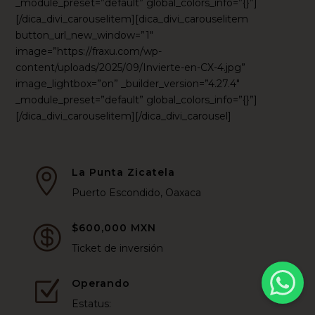
_module_preset=”default” global_colors_info=”{}”]
[/dica_divi_carouselitem][dica_divi_carouselitem
button_url_new_window=”1″
image=”https://fraxu.com/wp-
content/uploads/2025/09/Invierte-en-CX-4.jpg”
image_lightbox=”on” _builder_version=”4.27.4″
_module_preset=”default” global_colors_info=”{}”]
[/dica_divi_carouselitem][/dica_divi_carousel]
La Punta Zicatela

Puerto Escondido, Oaxaca
$600,000 MXN

Ticket de inversión
Operando
Z
Estatus: