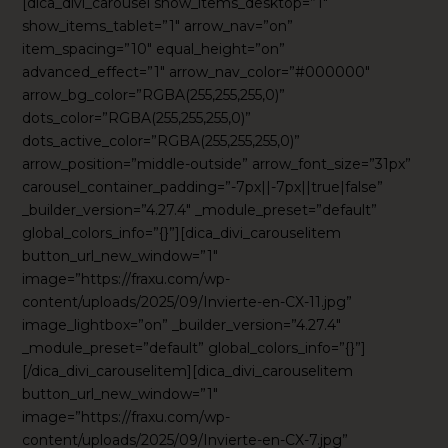
[dica_divi_carousel show_items_desktop=”1″
show_items_tablet=”1″ arrow_nav=”on”
item_spacing=”10″ equal_height=”on”
advanced_effect=”1″ arrow_nav_color=”#000000″
arrow_bg_color=”RGBA(255,255,255,0)”
dots_color=”RGBA(255,255,255,0)”
dots_active_color=”RGBA(255,255,255,0)”
arrow_position=”middle-outside” arrow_font_size=”31px”
carousel_container_padding=”-7px||-7px||true|false”
_builder_version=”4.27.4″ _module_preset=”default”
global_colors_info=”{}”][dica_divi_carouselitem
button_url_new_window=”1″
image=”https://fraxu.com/wp-
content/uploads/2025/09/Invierte-en-CX-11.jpg”
image_lightbox=”on” _builder_version=”4.27.4″
_module_preset=”default” global_colors_info=”{}”]
[/dica_divi_carouselitem][dica_divi_carouselitem
button_url_new_window=”1″
image=”https://fraxu.com/wp-
content/uploads/2025/09/Invierte-en-CX-7.jpg”